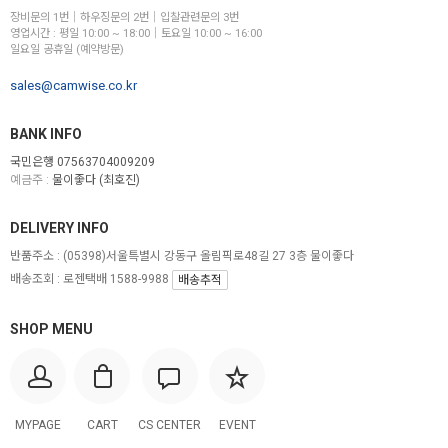
장비문의 1번│하우징문의 2번│입찰관련문의 3번
영업시간 : 평일 10:00 ~ 18:00│토요일 10:00 ~ 16:00
일요일 공휴일 (예약방문)
sales@camwise.co.kr
BANK INFO
국민은행 07563704009209
예금주 :
물이좋다 (최호진)
DELIVERY INFO
반품주소 :
(05398)서울특별시 강동구 올림픽로48길 27 3층 물이좋다
배송조회 : 로젠택배 1588-9988
배송추적
SHOP MENU
MYPAGE
CART
CS CENTER
EVENT