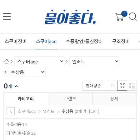
0
스쿠버장비
스쿠버acc
수중촬영/통신장비
구조장비
0
판매량순
개
카테고리
브랜드
상세
스쿠버acc
얼러트
수상용
(2개 카테고리)
수륙겸용
10
다이빙벨/휘슬
22