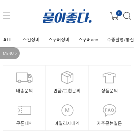
0
ALL
스킨장비
스쿠버장비
스쿠버acc
수중촬영/통
MENU
배송문의
반품/교환문의
상품문의
쿠폰내역
마일리지내역
자주묻는질문