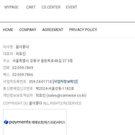
MYPAGE
CART
CS CENTER
EVENT
HOME
COMPANY
AGREEMENT
PRIVACY POLICY
회사명 :
물이좋다
대표자 :
최호진
주소 :
서울특별시 강동구 올림픽로48길 27 3층
전화 :
02-599-7869
팩스 :
02-599-7866
사업자등록번호 :
359-24-01718
[사업자정보확인]
통신판매업신고번호 :
제2024-서울강동-1182호
개인정보보호책임자 :
최호진 (
sales@camwise.co.kr
)
COPYRIGHT (c)
물이좋다
ALL RIGHTS RESERVED.