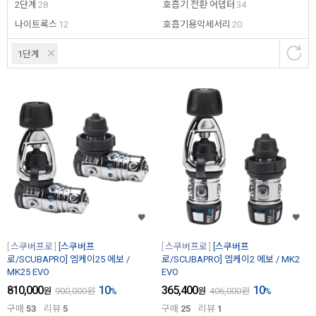
2단계
28
호흡기 전환 어댑터
34
나이트록스
12
호흡기용악세서리
20
1단계
스쿠버프로
[스쿠버프
스쿠버프로
[스쿠버프
로/SCUBAPRO] 엠케이25 에보 /
로/SCUBAPRO] 엠케이2 에보 / MK2
MK25 EVO
EVO
810,000
10
365,400
10
원
900,000
원
%
원
406,000
원
%
구매
53
리뷰
5
구매
25
리뷰
1