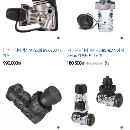
아펙스
[아펙스/APEKS] EVX 200 1단
하이랜드
[하이랜드/HIGHLAND] 하
계 딘
이랜드 컴팩트 딘 1단계
990,000
180,500
5
원
원
190,000
원
%