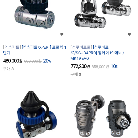
엑스퍼트
[엑스퍼트/XPERT] 프로텍 1
스쿠버프로
[스쿠버프
단계
로/SCUBAPRO] 엠케이19 에보 /
MK19 EVO
480,000
20
원
600,000
원
%
772,200
10
원
858,000
원
%
구매
3
구매
3