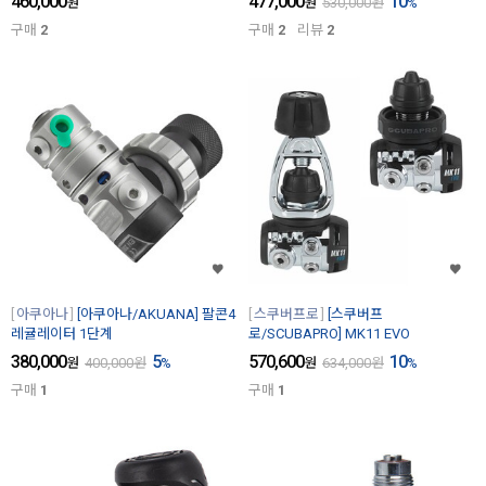
460,000
477,000
10
원
원
530,000
원
%
구매
2
구매
2
리뷰
2
아쿠아나
[아쿠아나/AKUANA] 팔콘4
스쿠버프로
[스쿠버프
레귤레이터 1단계
로/SCUBAPRO] MK11 EVO
380,000
5
570,600
10
원
400,000
원
%
원
634,000
원
%
구매
1
구매
1