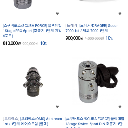
[스쿠버포스/SCUBA FORCE] 블랙데빌
드레거
[드레거/DRAGER] Secor
1Stage PRO 6port (호흡기 1단계 저압
7000 1st / 세코 7000 1단계
6포트)
900,000
10
원
1,000,000
원
%
810,000
10
원
900,000
원
%
오엠에스
[오엠에스/OMS] Airstream
[스쿠버포스/SCUBA FORCE] 블랙데빌
1st / 1단계 에어스트림 (블랙)
1Stage Swivel 5port DIN 호흡기 1단