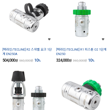
[텍라인/TECLINE] R2 스위벨 요크 1단
[텍라인/TECLINE] R1 피스톤 O2 1단계
계 EN250A
EN250
504,000
10
324,000
10
원
560,000
원
%
원
360,000
원
%