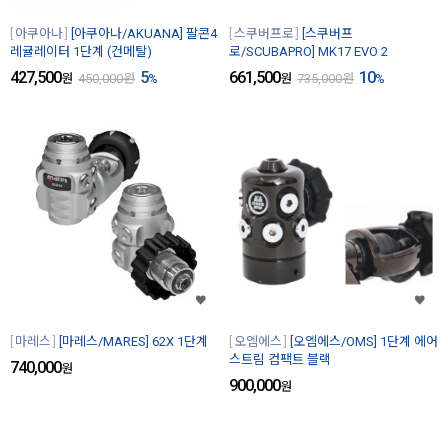
아쿠아나
[아쿠아나/AKUANA] 팔콘4
스쿠버프로
[스쿠버프
레귤레이터 1단계 (건메탈)
로/SCUBAPRO] MK17 EVO 2
427,500
5
661,500
10
원
450,000
원
%
원
735,000
원
%
마레스
[마레스/MARES] 62X 1단계
오엠에스
[오엠에스/OMS] 1단계 에어
스트림 컴팩트 블랙
740,000
원
900,000
원