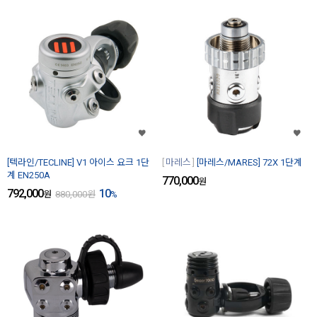
[텍라인/TECLINE] V1 아이스 요크 1단
마레스
[마레스/MARES] 72X 1단계
계 EN250A
770,000
원
792,000
10
원
880,000
원
%