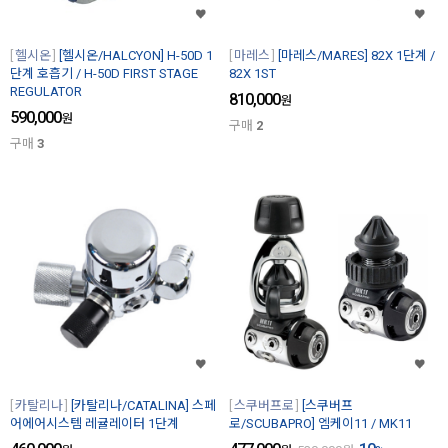
헬시온
[헬시온/HALCYON] H-50D 1
마레스
[마레스/MARES] 82X 1단계 /
단계 호흡기 / H-50D FIRST STAGE
82X 1ST
REGULATOR
810,000
원
590,000
원
구매
2
구매
3
카탈리나
[카탈리나/CATALINA] 스페
스쿠버프로
[스쿠버프
어에어시스템 레귤레이터 1단계
로/SCUBAPRO] 엠케이11 / MK11