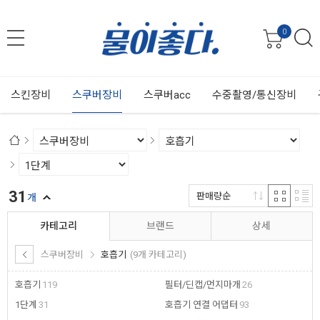
0
스킨장비
스쿠버장비
스쿠버acc
수중촬영/통신장비
31
판매량순
개
카테고리
브랜드
상세
스쿠버장비
호흡기
(9개 카테고리)
호흡기
119
필터/딘캡/먼지마개
26
1단계
31
호흡기 연결 어댑터
93