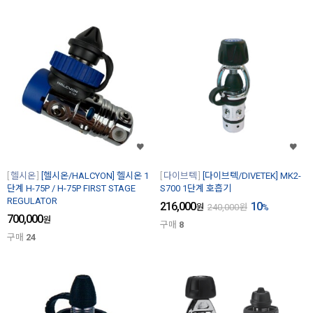
헬시온
[헬시온/HALCYON] 헬시온 1
다이브텍
[다이브텍/DIVETEK] MK2-
단계 H-75P / H-75P FIRST STAGE
S700 1단계 호흡기
REGULATOR
216,000
10
원
240,000
원
%
700,000
원
구매
8
구매
24