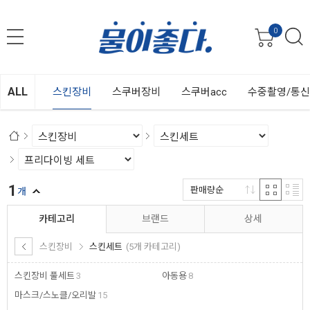
0
ALL
스킨장비
스쿠버장비
스쿠버acc
수중촬영/통
1
판매량순
개
카테고리
브랜드
상세
스킨장비
스킨세트
(5개 카테고리)
스킨장비 풀세트
3
아동용
8
마스크/스노클/오리발
15