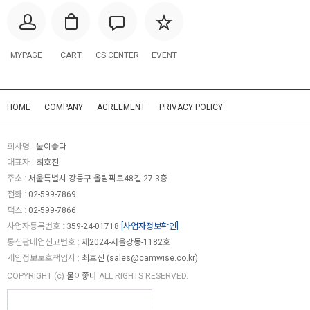
MYPAGE
CART
CS CENTER
EVENT
HOME
COMPANY
AGREEMENT
PRIVACY POLICY
회사명 :
물이좋다
대표자 :
최호진
주소 :
서울특별시 강동구 올림픽로48길 27 3층
전화 :
02-599-7869
팩스 :
02-599-7866
사업자등록번호 :
359-24-01718
[사업자정보확인]
통신판매업신고번호 :
제2024-서울강동-1182호
개인정보보호책임자 :
최호진 (
sales@camwise.co.kr
)
COPYRIGHT (c)
물이좋다
ALL RIGHTS RESERVED.