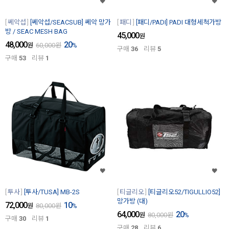
쎄악섭
[쎄악섭/SEACSUB] 쎄악 망가
패디
[패디/PADI] PADI 대형세척가방
방 / SEAC MESH BAG
45,000
원
48,000
20
원
60,000
원
%
구매
36
리뷰
5
구매
53
리뷰
1
투사
[투사/TUSA] MB-2S
티글리오
[티글리오52/TIGULLIO52]
망가방 (대)
72,000
10
원
80,000
원
%
64,000
20
원
80,000
원
%
구매
30
리뷰
1
구매
28
리뷰
6