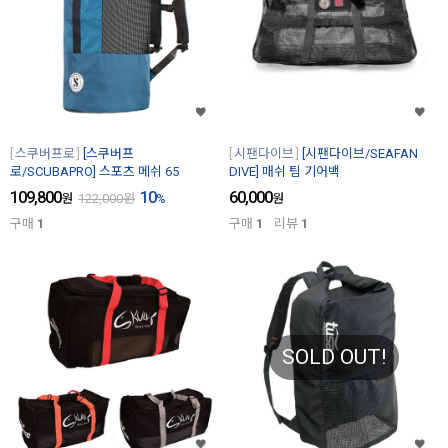
스쿠버프로
[스쿠버프
시팬다이브
[시팬다이브/SEAFAN
로/SCUBAPRO] 스포츠 메쉬 65
DIVE] 매쉬 팀 기어백
109,800
10
60,000
원
122,000
원
%
원
구매
1
구매
1
리뷰
1
SOLD OUT!