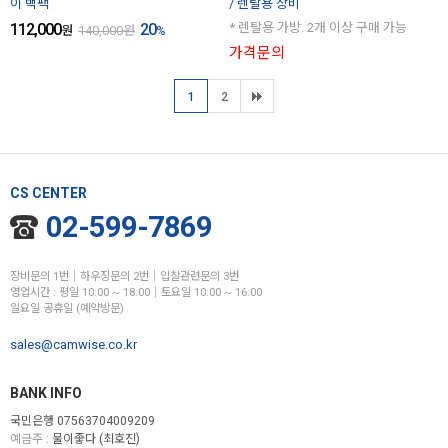
이 백팩
/ 렌탈용 장비
112,000
20
* 렌탈용 가방. 2개 이상 구매 가능
원
140,000
원
%
가격문의
1
2
CS CENTER
02-599-7869
장비문의 1번│하우징문의 2번│입찰관련문의 3번
영업시간 : 평일 10:00 ~ 18:00│토요일 10:00 ~ 16:00
일요일 공휴일 (예약방문)
sales@camwise.co.kr
BANK INFO
국민은행 07563704009209
예금주 :
물이좋다 (최호진)