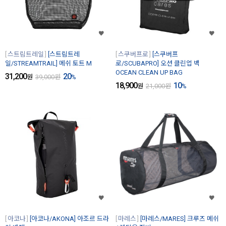
스트림트레일
[스트림트레
스쿠버프로
[스쿠버프
일/STREAMTRAIL] 메쉬 토트 M
로/SCUBAPRO] 오션 클린업 백
OCEAN CLEAN UP BAG
31,200
20
원
39,000
원
%
18,900
10
원
21,000
원
%
아코나
[아코나/AKONA] 아조르 드라
마레스
[마레스/MARES] 크루즈 메쉬