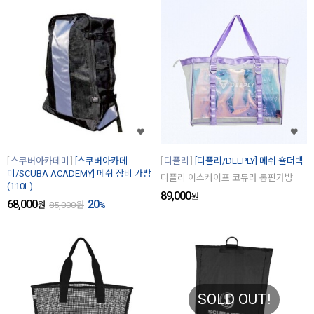
스쿠버아카데미
[스쿠버아카데
디플리
[디플리/DEEPLY] 메쉬 숄더백
미/SCUBA ACADEMY] 메쉬 장비 가방
디플리 이스케이프 코듀라 롱핀가방
(110L)
89,000
원
68,000
20
원
85,000
원
%
SOLD OUT!