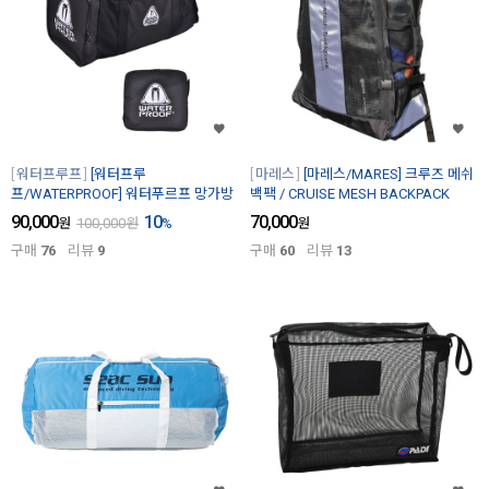
워터프루프
[워터프루
마레스
[마레스/MARES] 크루즈 메쉬
프/WATERPROOF] 워터푸르프 망가방
백팩 / CRUISE MESH BACKPACK
90,000
10
70,000
원
100,000
원
%
원
구매
76
리뷰
9
구매
60
리뷰
13