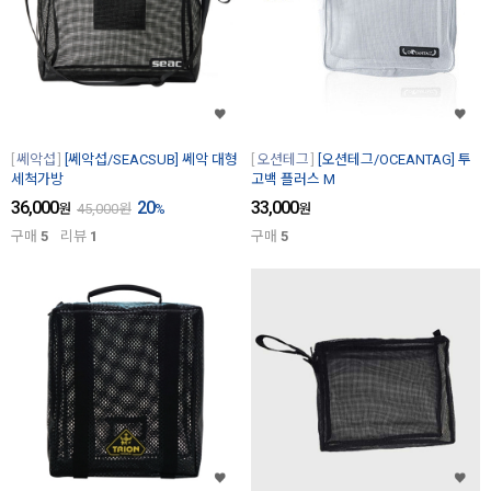
쎄악섭
[쎄악섭/SEACSUB] 쎄악 대형
오션테그
[오션테그/OCEANTAG] 투
세척가방
고백 플러스 M
36,000
20
33,000
원
45,000
원
%
원
구매
5
리뷰
1
구매
5