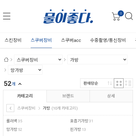
0
스킨장비
스쿠버장비
스쿠버acc
수중촬영/통신장비
52
판매량순
개
카테고리
브랜드
상세
스쿠버장비
가방
(10개 카테고리)
롤러백
35
호흡기가방
31
망가방
52
핀가방
13