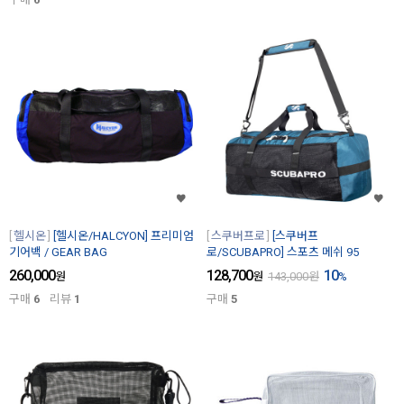
헬시온
[헬시온/HALCYON] 프리미엄
스쿠버프로
[스쿠버프
기어백 / GEAR BAG
로/SCUBAPRO] 스포츠 메쉬 95
260,000
128,700
10
원
원
143,000
원
%
구매
6
리뷰
1
구매
5