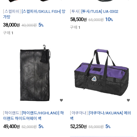
스컬피쉬
[스컬피쉬/SKULL FISH] 망
투사
[투사/TUSA] UA-0302
가방
58,500
10
원
65,000
원
%
38,000
5
원
40,000
원
%
구매
1
구매
1
하이랜드
[하이랜드/HIGHLAND] 하
아쿠아나
[아쿠아나/AKUANA] 메쉬
이랜드 하이드어웨이 백
백
49,400
5
52,250
5
원
52,000
원
%
원
55,000
원
%