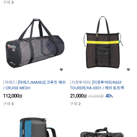
구매
3
마레스
[마레스/MARES] 크루즈 메쉬
리프투어러
[리프투어러/REEF
/ CRUISE MESH
TOURER] RA-0301 / 메쉬 토트백
112,000
21,000
40
원
원
35,000
원
%
구매
3
구매
2