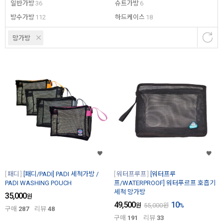
일반가방
36
슈트가방
6
방수가방
112
하드케이스
18
망가방
패디
[패디/PADI] PADI 세척가방 /
워터프루프
[워터프루
PADI WASHING POUCH
프/WATERPROOF] 워터푸르프 호흡기
세척 망가방
35,000
원
49,500
10
원
55,000
원
%
구매
287
리뷰
48
구매
191
리뷰
33