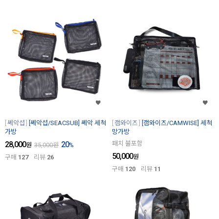
쎄악섭
[쎄악섭/SEACSUB] 쎄악 세척
캠와이즈
[캠와이즈/CAMWISE] 세척
가방
망가방
28,000
20
패치 불포함
원
35,000
원
%
50,000
원
구매
127
리뷰
26
구매
120
리뷰
11