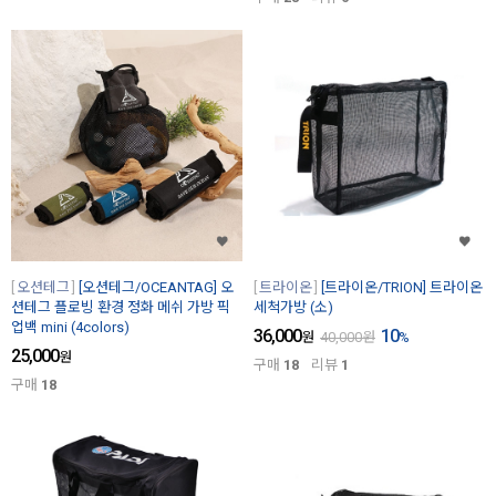
오션테그
[오션테그/OCEANTAG] 오
트라이온
[트라이온/TRION] 트라이온
션테그 플로빙 환경 정화 메쉬 가방 픽
세척가방 (소)
업백 mini (4colors)
36,000
10
원
40,000
원
%
25,000
원
구매
18
리뷰
1
구매
18