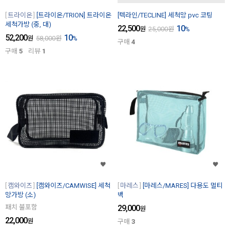
트라이온
[트라이온/TRION] 트라이온
[텍라인/TECLINE] 세척망 pvc 코팅
세척가방 (중, 대)
22,500
10
원
25,000
원
%
52,200
10
원
58,000
원
%
구매
4
구매
5
리뷰
1
캠와이즈
[캠와이즈/CAMWISE] 세척
마레스
[마레스/MARES] 다용도 멀티
망가방 (소)
백
패치 불포함
29,000
원
22,000
원
구매
3