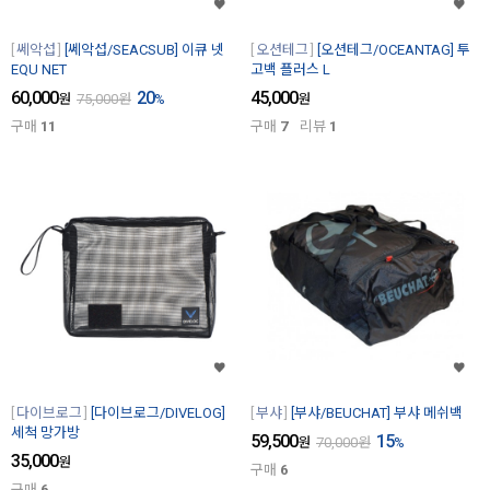
쎄악섭
[쎄악섭/SEACSUB] 이큐 넷
오션테그
[오션테그/OCEANTAG] 투
EQU NET
고백 플러스 L
60,000
20
45,000
원
75,000
원
%
원
구매
11
구매
7
리뷰
1
다이브로그
[다이브로그/DIVELOG]
부샤
[부샤/BEUCHAT] 부샤 메쉬백
세척 망가방
59,500
15
원
70,000
원
%
35,000
원
구매
6
구매
6