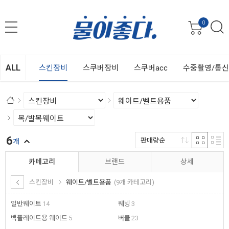
0
ALL
스킨장비
스쿠버장비
스쿠버acc
수중촬영/통
6
판매량순
개
카테고리
브랜드
상세
스킨장비
웨이트/벨트용품
(9개 카테고리)
일반웨이트
14
웨빙
3
백플레이트용 웨이트
5
버클
23