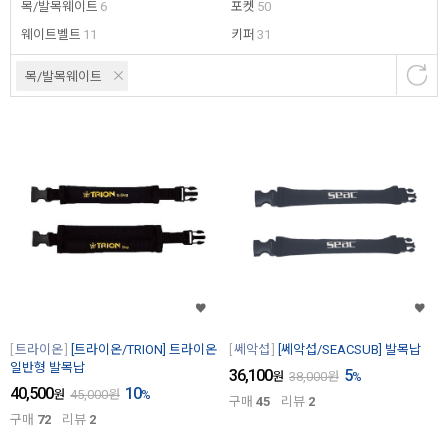
목/발목웨이트
6
포켓
50
웨이트벨트
11
키퍼
31
목/발목웨이트
트라이온
[트라이온/TRION] 트라이온
쎄악섭
[쎄악섭/SEACSUB] 발목납
일반형 발목납
36,100
5
원
38,000
원
%
40,500
10
원
45,000
원
%
구매
45
리뷰
2
구매
72
리뷰
2