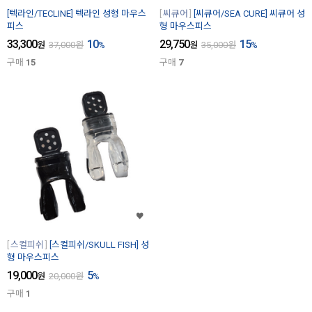
[텍라인/TECLINE] 텍라인 성형 마우스
씨큐어
[씨큐어/SEA CURE] 씨큐어 성
피스
형 마우스피스
33,300
10
29,750
15
원
37,000
원
%
원
35,000
원
%
구매
15
구매
7
스컬피쉬
[스컬피쉬/SKULL FISH] 성
형 마우스피스
19,000
5
원
20,000
원
%
구매
1