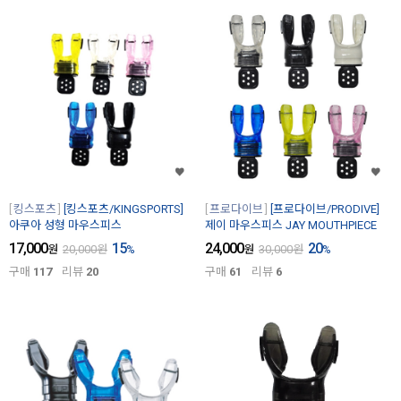
킹스포츠
[킹스포츠/KINGSPORTS]
프로다이브
[프로다이브/PRODIVE]
아쿠아 성형 마우스피스
제이 마우스피스 JAY MOUTHPIECE
17,000
15
24,000
20
원
20,000
원
%
원
30,000
원
%
구매
117
리뷰
20
구매
61
리뷰
6