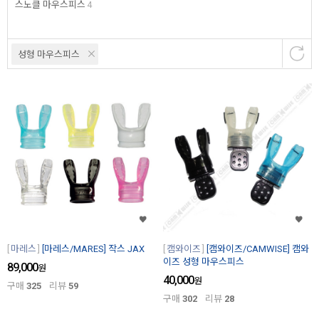
스노클 마우스피스
4
성형 마우스피스
마레스
[마레스/MARES] 작스 JAX
캠와이즈
[캠와이즈/CAMWISE] 캠와
이즈 성형 마우스피스
89,000
원
40,000
원
구매
325
리뷰
59
구매
302
리뷰
28