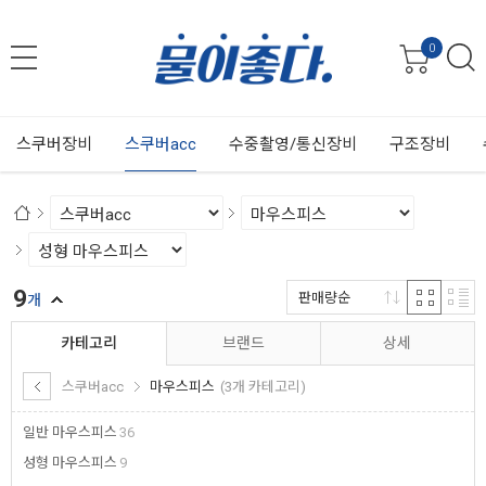
0
스쿠버장비
스쿠버acc
수중촬영/통신장비
구조장비
9
판매량순
개
카테고리
브랜드
상세
스쿠버acc
마우스피스
(3개 카테고리)
일반 마우스피스
36
성형 마우스피스
9