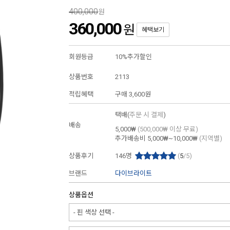
400,000
원
360,000
원
혜택보기
회원등급
10%추가할인
상품번호
2113
적립혜택
구매
3,600원
택배(
주문 시 결제
)
배송
5,000₩
(500,000₩ 이상 무료)
추가배송비
5,000₩~10,000₩
(지역별)
상품후기
146
명
(
5
/5)
브랜드
다이브라이트
상품옵션
- 핀 색상 선택 -