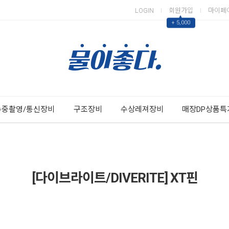
LOGIN
회원가입
마이페
▲
+ 5,000
Next
Previous
수중촬영/통신장비
구조장비
수상레져장비
매장DP상품특
[다이브라이트/DIVERITE] XT핀