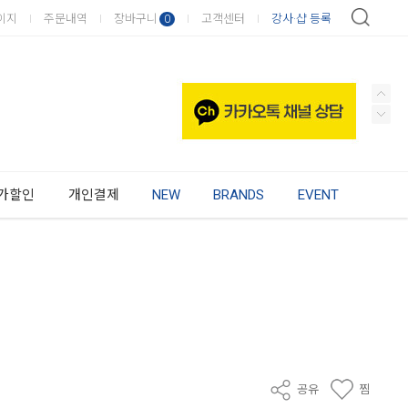
이지
주문내역
장바구니
고객센터
강사·샵 등록
0
가할인
개인결제
NEW
BRANDS
EVENT
공유
찜