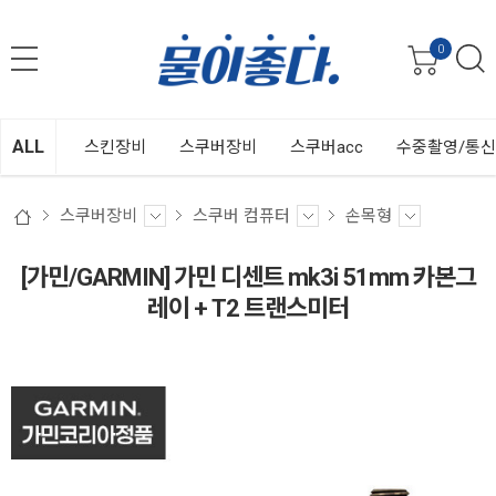
0
ALL
스킨장비
스쿠버장비
스쿠버acc
수중촬영/통
스쿠버장비
스쿠버 컴퓨터
손목형
[가민/GARMIN] 가민 디센트 mk3i 51mm 카본그
레이 + T2 트랜스미터