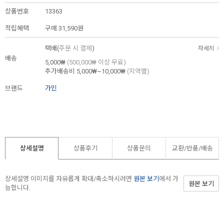
상품번호
13363
적립혜택
구매
31,590원
택배(
주문 시 결제
)
자세히
배송
5,000₩
(500,000₩ 이상 무료)
추가배송비
5,000₩~10,000₩
(지역별)
브랜드
가민
상세설명
상품후기
상품문의
교환/반품/
배송
상세설명 이미지를 자유롭게 확대/축소하시려면
원본 보기
에서 가
원본 보기
능합니다.