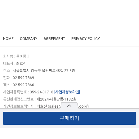
HOME
COMPANY
AGREEMENT
PRIVACY POLICY
회사명 :
물이좋다
대표자 :
최호진
주소 :
서울특별시 강동구 올림픽로48길 27 3층
전화 :
02-599-7869
팩스 :
02-599-7866
사업자등록번호 :
359-24-01718
[사업자정보확인]
통신판매업신고번호 :
제2024-서울강동-1182호
개인정보보호책임자 :
최호진 (
sales@camwise.co.kr
)
COPYRIGHT (c)
물이좋다
ALL RIGHTS RESERVED.
구매하기