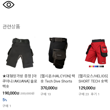
관련상품
★대형망가방 증정 [아
[헬시온/HALCYON] 텍
[헬리오스/HELIOS]
쿠아나/AKUANA] 솔로
숏 Tech Dive Shorts
SHORT TECH 숏텍
텍숏
370,000
129,000
원
원
190,000
원
200,000
원
구매
13
구매
23
후기
1
5
%
구매
1