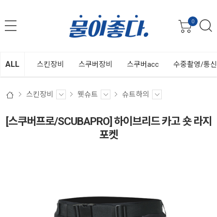
0
ALL
스킨장비
스쿠버장비
스쿠버acc
수중촬영/통
스킨장비
웻슈트
슈트하의
[스쿠버프로/SCUBAPRO] 하이브리드 카고 숏 라지
포켓