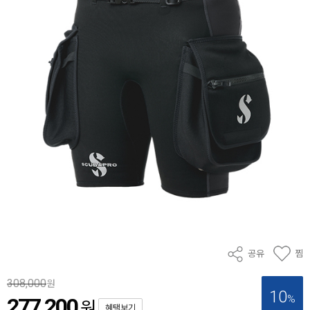
공유
찜
308,000
원
10
%
277,200
원
혜택보기