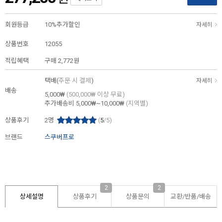
회원등급
10%추가할인
자세히
상품번호
12055
적립혜택
구매
2,772원
택배(
주문 시 결제
)
자세히
배송
5,000₩
(500,000₩ 이상 무료)
추가배송비
5,000₩~10,000₩
(지역별)
상품후기
2
명
(
5
/5)
브랜드
스쿠버프로
2
2
상세설명
상품후기
상품문의
교환/반품/
배송