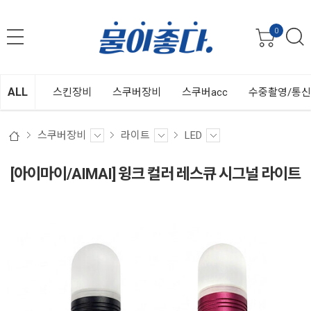
0
ALL
스킨장비
스쿠버장비
스쿠버acc
수중촬영/통
스쿠버장비
라이트
LED
[아이마이/AIMAI] 윙크 컬러 레스큐 시그널 라이트