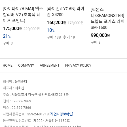
[아이마이/AIMAI] 엑스
[라이칸/LYCAN] 라이
[씨몬스
칼리버 V2 (초록색 레
칸 X4200
터/SEAMONSTER] 
이져 포인트)
드헬드 포커스 라이
160,200
원
178,000
원
SM-1600
175,000
원
220,000
원
10
%
990,000
21
원
%
구매
138
후기
19
구매
3
구매
3
HOME
COMPANY
AGREEMENT
PRIVACY POLICY
회사명 :
물이좋다
대표자 :
최호진
주소 :
서울특별시 강동구 올림픽로48길 27 3층
전화 :
02-599-7869
팩스 :
02-599-7866
사업자등록번호 :
359-24-01718
[사업자정보확인]
통신판매업신고번호 :
제2024-서울강동-1182호