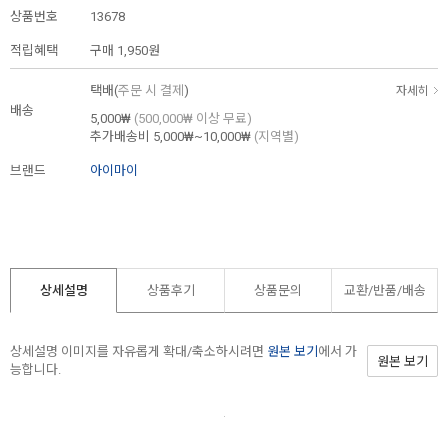
상품번호
13678
적립혜택
구매
1,950원
택배(
주문 시 결제
)
자세히
배송
5,000₩
(500,000₩ 이상 무료)
추가배송비
5,000₩~10,000₩
(지역별)
브랜드
아이마이
상세설명
상품후기
상품문의
교환/반품/
배송
상세설명 이미지를 자유롭게 확대/축소하시려면
원본 보기
에서 가
원본 보기
능합니다.