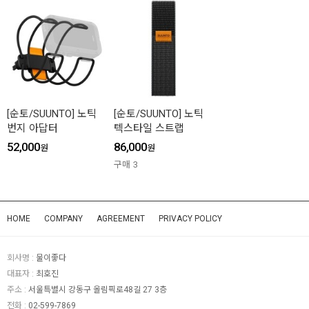
[순토/SUUNTO] 노틱
[순토/SUUNTO] 노틱
번지 아답터
텍스타일 스트랩
52,000
86,000
원
원
구매
3
HOME
COMPANY
AGREEMENT
PRIVACY POLICY
회사명 :
물이좋다
대표자 :
최호진
주소 :
서울특별시 강동구 올림픽로48길 27 3층
전화 :
02-599-7869