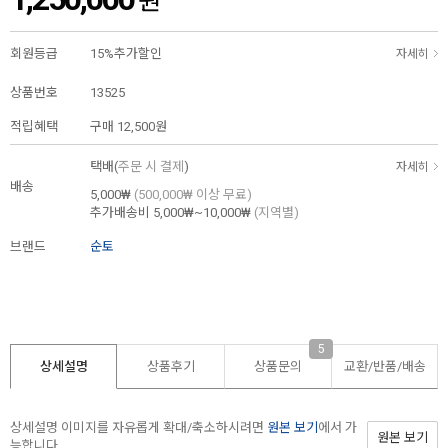
원
회원등급
15%추가할인
자세히
상품번호
13525
적립혜택
구매
12,500원
택배(
주문 시 결제
)
자세히
배송
5,000₩
(500,000₩ 이상 무료)
추가배송비
5,000₩~10,000₩
(지역별)
브랜드
순토
5
상세설명
상품후기
상품문의
교환/반품/
배송
상세설명 이미지를 자유롭게 확대/축소하시려면
원본 보기
에서 가
원본 보기
능합니다.