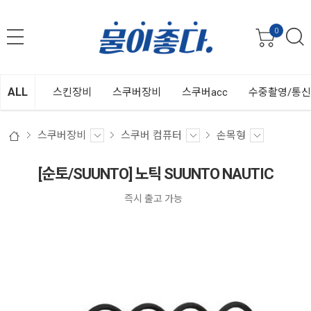
0
ALL
스킨장비
스쿠버장비
스쿠버acc
수중촬영/통
스쿠버장비
스쿠버 컴퓨터
손목형
[순토/SUUNTO] 노틱 SUUNTO NAUTIC
즉시 출고 가능