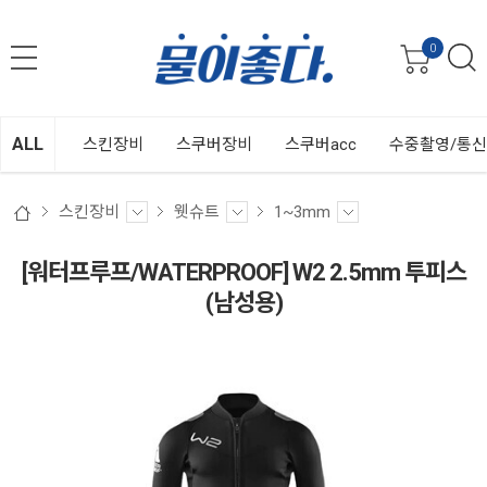
0
ALL
스킨장비
스쿠버장비
스쿠버acc
수중촬영/통
스킨장비
웻슈트
1~3mm
[워터프루프/WATERPROOF] W2 2.5mm 투피스
(남성용)