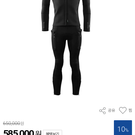
공유
찜
650,000
원
10
%
585,000
원
혜택보기