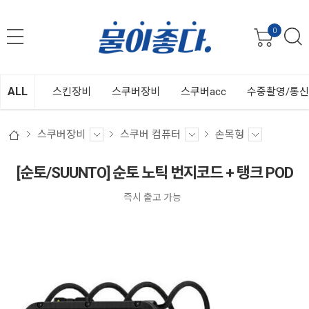
0
ALL
스킨장비
스쿠버장비
스쿠버acc
수중촬영/통
스쿠버장비
스쿠버 컴퓨터
손목형
[순토/SUUNTO] 순토 노틱 번지코드 + 탱크 POD
즉시 출고 가능