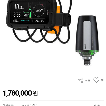
공유
찜
1,780,000
원
회원등급
15%추가할인