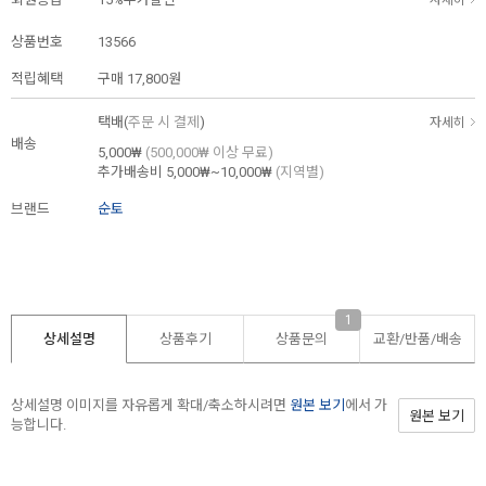
자세히
상품번호
13566
적립혜택
구매
17,800원
택배(
주문 시 결제
)
자세히
배송
5,000₩
(500,000₩ 이상 무료)
추가배송비
5,000₩~10,000₩
(지역별)
브랜드
순토
1
상세설명
상품후기
상품문의
교환/반품/
배송
상세설명 이미지를 자유롭게 확대/축소하시려면
원본 보기
에서 가
원본 보기
능합니다.