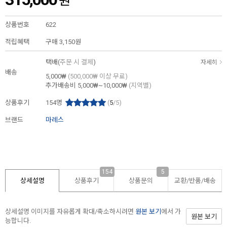
원
상품번호
622
적립혜택
구매
3,150원
택배(
주문 시 결제
)
자세히
배송
5,000₩
(500,000₩ 이상 무료)
추가배송비
5,000₩~10,000₩
(지역별)
상품후기
154
명
(
5
/5)
브랜드
마레스
154
5
상세설명
상품후기
상품문의
교환/반품/
배송
상세설명 이미지를 자유롭게 확대/축소하시려면
원본 보기
에서 가
원본 보기
능합니다.