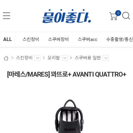
0
ALL
스킨장비
스쿠버장비
스쿠버acc
수중촬영/통
스킨장비
오리발
스쿠버용 일반
[마레스/MARES] 꽈뜨로+ AVANTI QUATTRO+