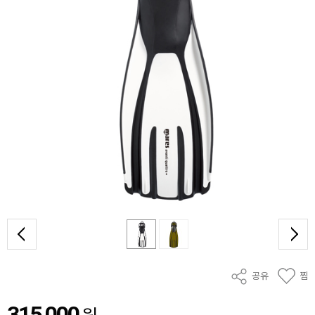
공유
찜
315,000