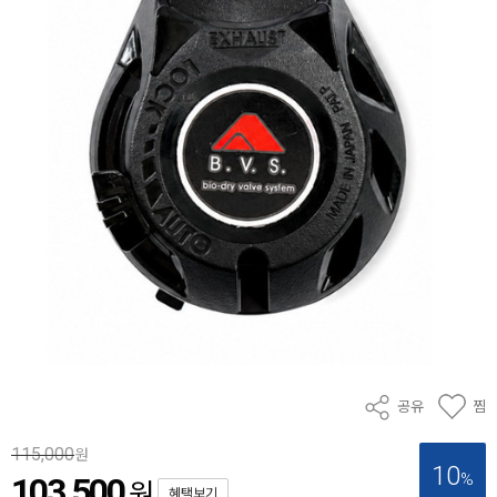
공유
찜
115,000
원
10
%
103,500
원
혜택보기