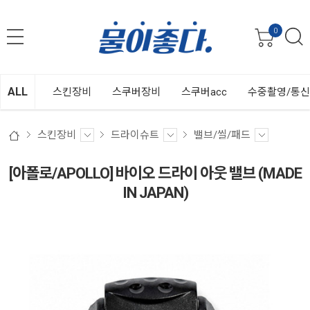
0
ALL
스킨장비
스쿠버장비
스쿠버acc
수중촬영/통
스킨장비
드라이슈트
밸브/씰/패드
[아폴로/APOLLO] 바이오 드라이 아웃 밸브 (MADE
IN JAPAN)