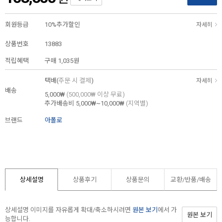
회원등급
10%추가할인
자세히
상품번호
13883
적립혜택
구매
1,035원
택배(
주문 시 결제
)
자세히
배송
5,000₩
(500,000₩ 이상 무료)
추가배송비
5,000₩~10,000₩
(지역별)
브랜드
아폴로
상세설명
상품후기
상품문의
교환/반품/
배송
상세설명 이미지를 자유롭게 확대/축소하시려면
원본 보기
에서 가
원본 보기
능합니다.