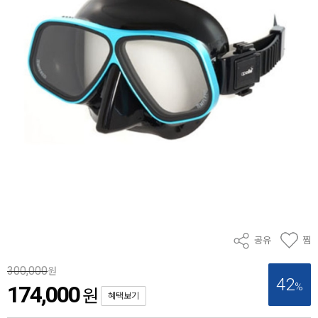
공유
찜
300,000
원
42
%
174,000
원
혜택보기