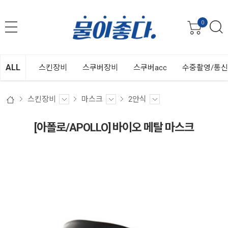
0
ALL
스킨장비
스쿠버장비
스쿠버acc
수중촬영/통
스킨장비
마스크
2안식
[아폴로/APOLLO] 바이오 메탈 마스크