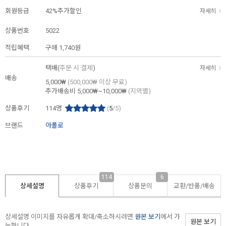
회원등급
42%추가할인
자세히
상품번호
5022
적립혜택
구매
1,740원
택배(
주문 시 결제
)
자세히
배송
5,000₩
(500,000₩ 이상 무료)
추가배송비
5,000₩~10,000₩
(지역별)
상품후기
114
명
(
5
/5)
브랜드
아폴로
114
6
상세설명
상품후기
상품문의
교환/반품/
배송
상세설명 이미지를 자유롭게 확대/축소하시려면
원본 보기
에서 가
원본 보기
능합니다.